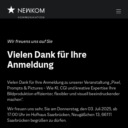
Z
Z
u
u
m
m
I
H
n
a
h
u
a
p
Wir freuens uns auf Sie
l
t
t
m
Vielen Dank für Ihre
e
n
Anmeldung
ü
Vielen Dank für Ihre Anmeldung zu unserer Veranstaltung „Pixel,
Prompts & Pictures – Wie KI, CGI und kreative Expertise Ihre
Bildproduktion effizienter, flexibler und visuell beeindruckender
machen“.
Wir freuen uns sehr, Sie am Donnerstag, den 03. Juli 2025, ab
17:00 Uhr im Hofhaus Saarbrücken, Neugäßchen 13, 66111
Saarbrücken begrüßen zu dürfen.