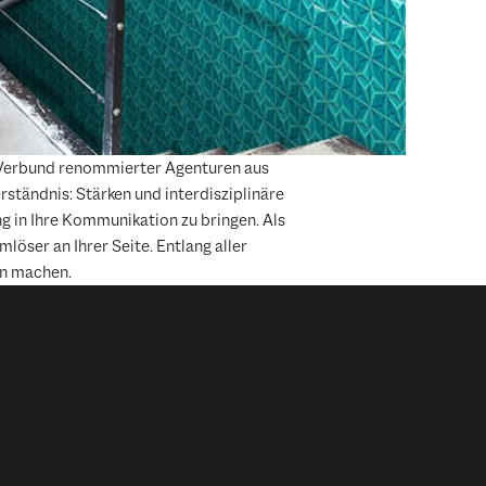
Verbund renommierter Agenturen aus
tändnis: Stärken und interdisziplinäre
g in Ihre Kommunikation zu bringen. Als
löser an Ihrer Seite. Entlang aller
en machen.