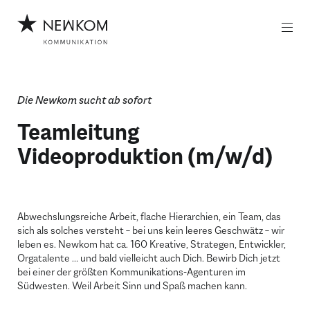
Z
Z
u
u
m
m
I
H
n
a
h
u
a
p
Die Newkom sucht ab sofort
l
t
t
m
Teamleitung
e
n
Videoproduktion (m/w/d)
ü
Abwechslungsreiche Arbeit, flache Hierarchien, ein Team, das
sich als solches versteht – bei uns kein leeres Geschwätz – wir
leben es. Newkom hat ca. 160 Kreative, Strategen, Entwickler,
Orgatalente … und bald vielleicht auch Dich. Bewirb Dich jetzt
bei einer der größten Kommunikations-Agenturen im
Südwesten. Weil Arbeit Sinn und Spaß machen kann.