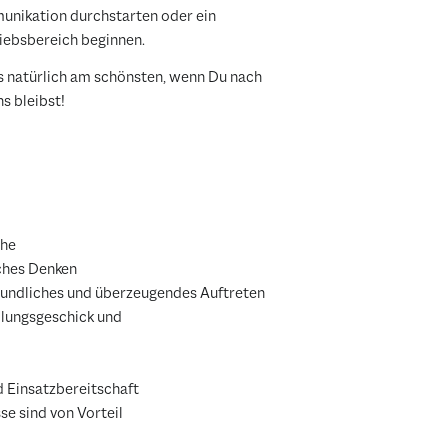
unikation durchstarten oder ein
iebsbereich beginnen.
s natürlich am schönsten, wenn Du nach
s bleibst!
che
sches Denken
eundliches und überzeugendes Auftreten
dlungsgeschick und
nd Einsatzbereitschaft
e sind von Vorteil