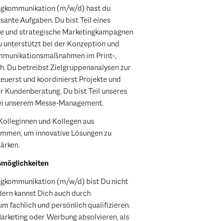
ingkommunikation (m/w/d) hast du
ante Aufgaben. Du bist Teil eines
ve und strategische Marketingkampagnen
Du unterstützt bei der Konzeption und
munikationsmaßnahmen im Print-,
h. Du betreibst Zielgruppenanalysen zur
uerst und koordinierst Projekte und
er Kundenberatung. Du bist Teil unseres
bei unserem Messe-Management.
Kolleginnen und Kollegen aus
ammen, um innovative Lösungen zu
tärken.
smöglichkeiten
ngkommunikation (m/w/d) bist Du nicht
ndern kannst Dich auch durch
m fachlich und persönlich qualifizieren.
arketing oder Werbung absolvieren, als