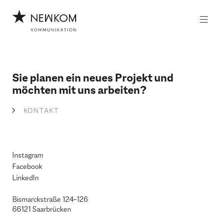
Z
Z
u
u
m
m
I
H
n
a
h
u
a
p
l
t
Sie planen ein neues Projekt und
t
m
möchten mit uns arbeiten?
e
n
KONTAKT
ü
Instagram
Facebook
LinkedIn
Bismarckstraße 124–126
66121 Saarbrücken