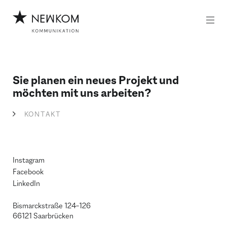
Z
Z
u
u
m
m
I
H
n
a
h
u
a
p
l
t
Sie planen ein neues Projekt und
t
m
möchten mit uns arbeiten?
e
n
KONTAKT
ü
Instagram
Facebook
LinkedIn
Bismarckstraße 124–126
66121 Saarbrücken