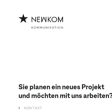
Z
Z
u
u
m
m
I
H
n
a
h
u
a
p
l
t
t
m
e
n
ü
Sie planen ein neues Projekt
und möchten mit uns arbeiten
KONTAKT