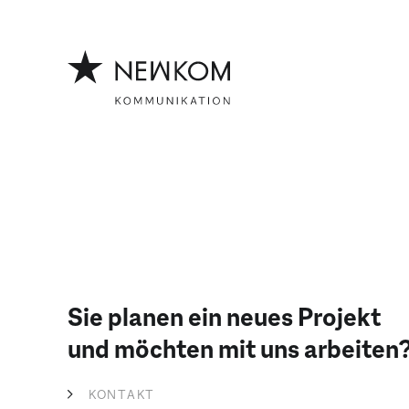
Z
Z
u
u
m
m
I
H
n
a
h
u
a
p
l
t
t
m
e
n
ü
Sie planen ein neues Projekt
und möchten mit uns arbeiten
KONTAKT