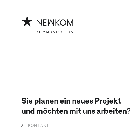
Z
Z
u
u
m
m
I
H
n
a
h
u
a
p
l
t
t
m
e
n
ü
Sie planen ein neues Projekt
und möchten mit uns arbeiten
KONTAKT